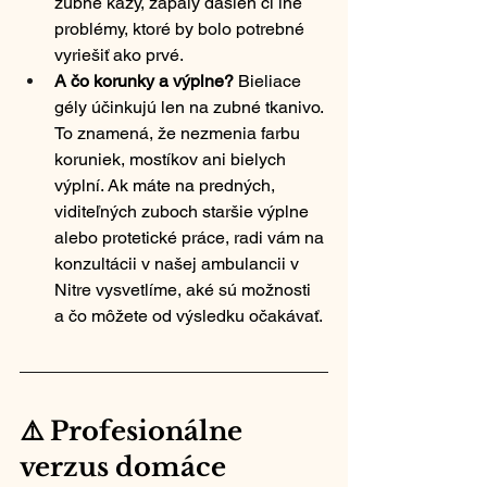
zubné kazy, zápaly ďasien či iné 
problémy, ktoré by bolo potrebné 
vyriešiť ako prvé.
A čo korunky a výplne?
 Bieliace 
gély účinkujú len na zubné tkanivo. 
To znamená, že nezmenia farbu 
koruniek, mostíkov ani bielych 
výplní. Ak máte na predných, 
viditeľných zuboch staršie výplne 
alebo protetické práce, radi vám na 
konzultácii v našej ambulancii v 
Nitre vysvetlíme, aké sú možnosti 
a čo môžete od výsledku očakávať.
⚠️ Profesionálne 
verzus domáce 