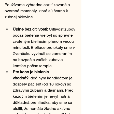
Používame výhradne certifikované a 
overené materiály, ktoré sú šetrné k 
zubnej sklovine.
Úplne bez citlivosti:
 Citlivosť zubov 
počas bielenia vie byť so správne 
zvoleným bieliacim plánom vecou 
minulosti. Bieliace protokoly sme v 
Zvončeku vyvinuli so zameraním 
na bezpečie vašich zubov a 
komfort počas terapie.
Pre koho je bielenie 
vhodné?
 Ideálnym kandidátom je 
dospelý pacient (od 18 rokov) so 
zdravými zubami a ďasnami. Pred 
každým bielením je nevyhnutná 
dôkladná prehliadka, aby sme sa 
uistili, že nemáte žiadne aktívne 