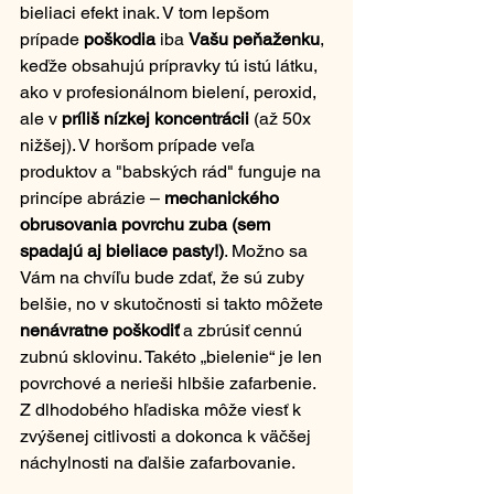
bieliaci efekt inak. V tom lepšom 
prípade 
poškodia
 iba 
Vašu peňaženku
, 
keďže obsahujú prípravky tú istú látku, 
ako v profesionálnom bielení, peroxid, 
ale v 
príliš nízkej koncentrácii
 (až 50x 
nižšej). V horšom prípade veľa 
produktov a "babských rád" funguje na 
princípe abrázie – 
mechanického 
obrusovania povrchu zuba (sem 
spadajú aj bieliace pasty!)
. Možno sa 
Vám na chvíľu bude zdať, že sú zuby 
belšie, no v skutočnosti si takto môžete 
nenávratne poškodiť
 a zbrúsiť cennú 
zubnú sklovinu. Takéto „bielenie“ je len 
povrchové a nerieši hlbšie zafarbenie. 
Z dlhodobého hľadiska môže viesť k 
zvýšenej citlivosti a dokonca k väčšej 
náchylnosti na ďalšie zafarbovanie.