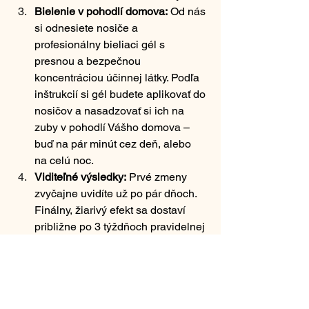
Bielenie v pohodlí domova:
 Od nás 
si odnesiete nosiče a 
profesionálny bieliaci gél s 
presnou a bezpečnou 
koncentráciou účinnej látky. Podľa 
inštrukcií si gél budete aplikovať do 
nosičov a nasadzovať si ich na 
zuby v pohodlí Vášho domova – 
buď na pár minút cez deň, alebo 
na celú noc.
Viditeľné výsledky:
 Prvé zmeny 
zvyčajne uvidíte už po pár dňoch. 
Finálny, žiarivý efekt sa dostaví 
približne po 3 týždňoch pravidelnej 
aplikácie.
Výhodou tejto metódy je, že máte 
proces plne pod kontrolou a môžete ho 