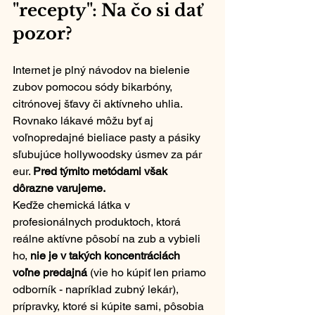
"recepty": Na čo si dať 
pozor?
Internet je plný návodov na bielenie 
zubov pomocou sódy bikarbóny, 
citrónovej šťavy či aktívneho uhlia. 
Rovnako lákavé môžu byť aj 
voľnopredajné bieliace pasty a pásiky 
sľubujúce hollywoodsky úsmev za pár 
eur. 
Pred týmito metódami však 
dôrazne varujeme.
Keďže chemická látka v 
profesionálnych produktoch, ktorá 
reálne aktívne pôsobí na zub a vybieli 
ho, 
nie je v takých koncentráciách 
voľne predajná 
(vie ho kúpiť len priamo 
odborník - napríklad zubný lekár), 
prípravky, ktoré si kúpite sami, pôsobia 