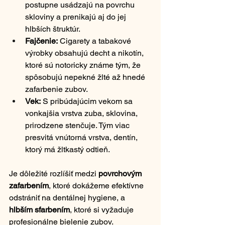
postupne usádzajú na povrchu 
skloviny a prenikajú aj do jej 
hlbších štruktúr.
Fajčenie:
 Cigarety a tabakové 
výrobky obsahujú decht a nikotín, 
ktoré sú notoricky známe tým, že 
spôsobujú nepekné žlté až hnedé 
zafarbenie zubov.
Vek:
 S pribúdajúcim vekom sa 
vonkajšia vrstva zuba, sklovina, 
prirodzene stenčuje. Tým viac 
presvitá vnútorná vrstva, dentín, 
ktorý má žltkastý odtieň.
Je dôležité rozlíšiť medzi 
povrchovým 
zafarbením
, ktoré dokážeme efektívne 
odstrániť na dentálnej hygiene, a 
hlbším sfarbením
, ktoré si vyžaduje 
profesionálne bielenie zubov.