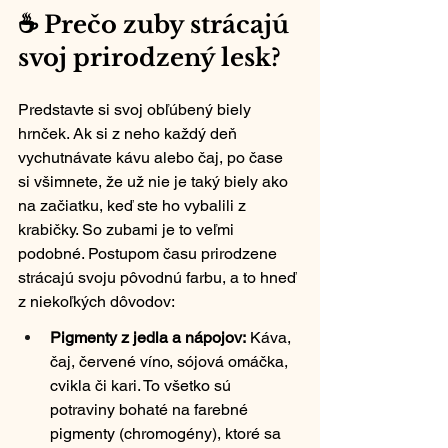
☕ Prečo zuby strácajú 
svoj prirodzený lesk?
Predstavte si svoj obľúbený biely 
hrnček. Ak si z neho každý deň 
vychutnávate kávu alebo čaj, po čase 
si všimnete, že už nie je taký biely ako 
na začiatku, keď ste ho vybalili z 
krabičky. So zubami je to veľmi 
podobné. Postupom času prirodzene 
strácajú svoju pôvodnú farbu, a to hneď 
z niekoľkých dôvodov:
Pigmenty z jedla a nápojov:
 Káva, 
čaj, červené víno, sójová omáčka, 
cvikla či kari. To všetko sú 
potraviny bohaté na farebné 
pigmenty (chromogény), ktoré sa 