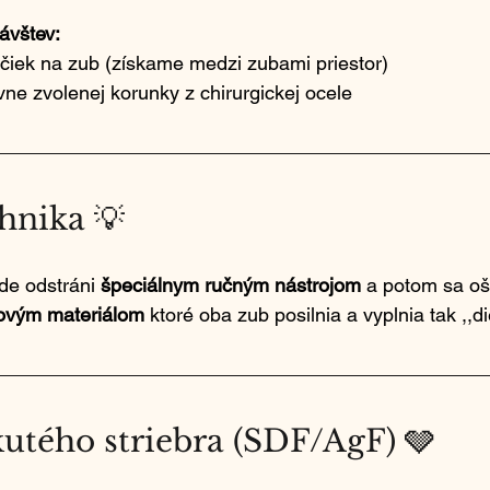
ávštev:
iek na zub (získame medzi zubami priestor)
ne zvolenej korunky z chirurgickej ocele
nika 💡
de odstráni 
špeciálnym ručným nástrojom
 a potom sa oše
ovým materiálom
 ktoré oba zub posilnia a vyplnia tak ,,d
kutého striebra (SDF/AgF) 🩶