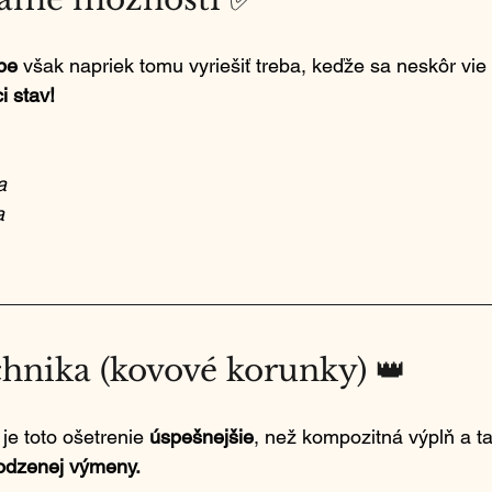
be
 však napriek tomu vyriešiť treba, keďže sa neskôr vie
i stav!
a
a
chnika (kovové korunky) 👑
 je toto ošetrenie 
úspešnejšie
, než kompozitná výplň a ta
rodzenej výmeny.