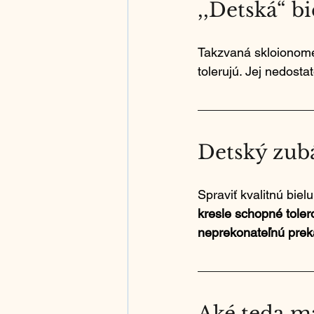
,,Detská“ bi
Takzvaná skloionomér
tolerujú. Jej nedost
Detský zubá
Spraviť kvalitnú biel
kresle schopné toler
neprekonateľnú pre
Aké teda 