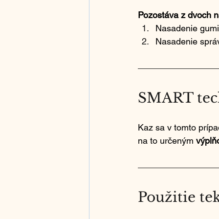
Pozostáva z dvoch n
Nasadenie gumič
Nasadenie správ
SMART tech
Kaz sa v tomto prípa
na to určeným 
výplň
Použitie te