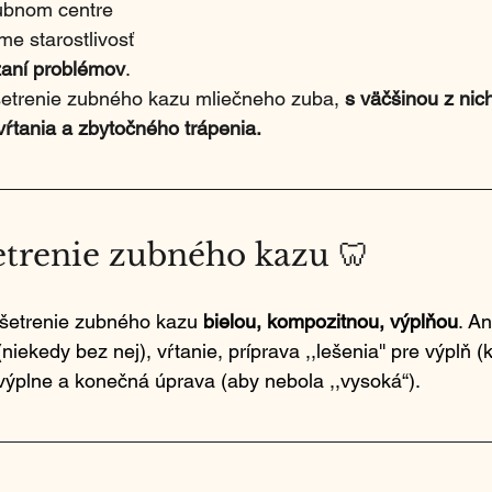
ubnom centre 
me starostlivosť 
aní problémov
. 
šetrenie zubného kazu mliečneho zuba, 
s väčšinou z nic
 vŕtania a zbytočného trápenia.
etrenie zubného kazu 🦷
ošetrenie zubného kazu 
bielou, kompozitnou, výplňou
. An
iekedy bez nej), vŕtanie, príprava ,,lešenia'' pre výplň (k
výplne a konečná úprava (aby nebola ,,vysoká“).