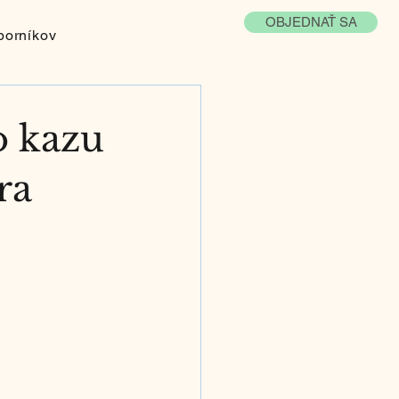
OBJEDNAŤ SA
borníkov
o kazu
ra