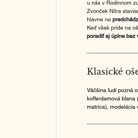
u nás v Rodinnom z
Zvonček Nitra stavia
hlavne na 
predchádz
Keď však príde na o
poradiť aj úplne bez
Klasické oš
Väčšina ľudí pozná 
kofferdamová blana (n
matrica), modelácia 