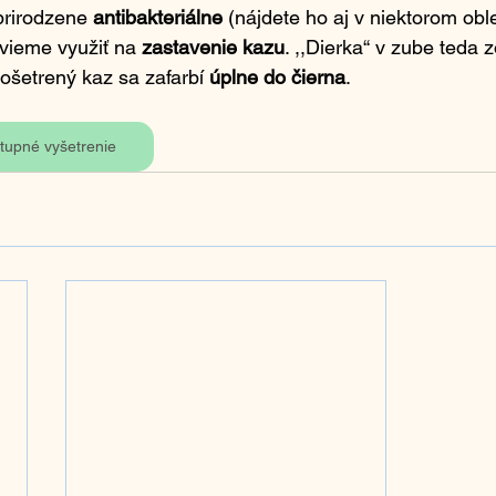
prirodzene 
antibakteriálne
 (nájdete ho aj v niektorom obl
 vieme využiť na 
zastavenie kazu
. ,,Dierka“ v zube teda 
o ošetrený kaz sa zafarbí 
úplne do čierna
.
tupné vyšetrenie