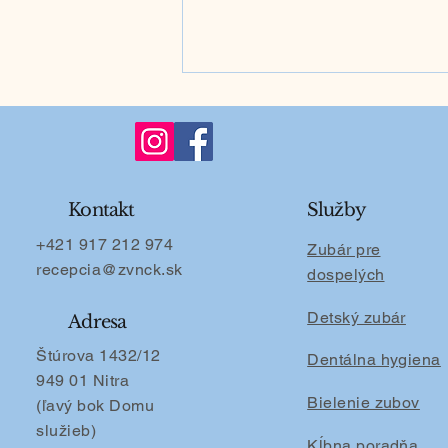
Kontakt
Služby
+421 917 212 974
Zubár pre
recepcia@zvnck.sk
🪁Prvá návšteva u zubára
dospelých
s dieťaťom: Detský zubár
Detský zubár
radí, ako ju zvládnuť bez
Adresa
traumy a stresu (Nitra)
Štúrova 1432/12
Dentálna hygiena
949 01 Nitra
Bielenie zubov
(ľavý bok Domu
služieb)
Kĺbna poradňa