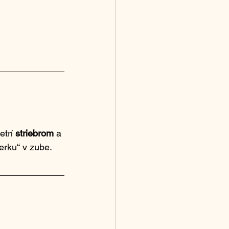
trí 
striebrom 
a 
ierku“ v zube.