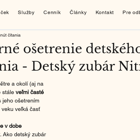
nček
Služby
Cenník
Články
Kontakt
Pre od
nút čítania
né ošetrenie detskéh
nia - Detský zubár Nit
tre a okolí (aj na 
 stále 
veľmi časté 
s jeho ošetrením 
 veku veľká časť 
e v dobe 
. Ako detský zubár 