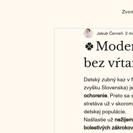
Zvo
Jakub Červeň
2 mi
🍀Moder
bez vŕta
Detský zubný kaz v Ni
zvyšku Slovenska) je
ochorenie
. Preto sa 
stretáva už v skorom
detskej populácie.
Našťastie už 
nežijem
bolestivých zákrokov