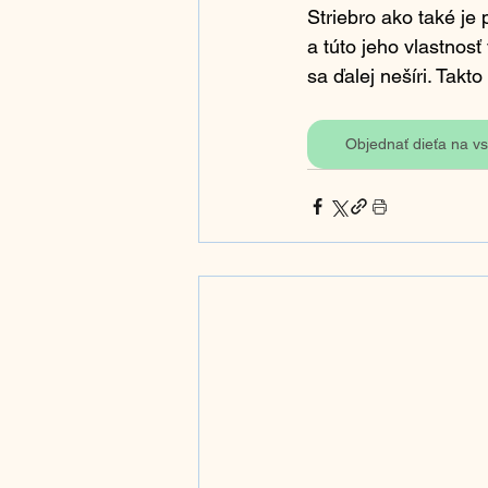
Striebro ako také je 
a túto jeho vlastnosť
sa ďalej nešíri. Takt
Objednať dieťa na vs