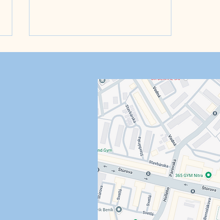
🧸 Ošetrenie
traumatizovaných a ťažšie
spolupracujúcich detí -
Detský zubár Nitra