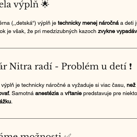
ela výplň 🌟
na (,,detská“) výplň je 
technicky menej náročná
 a deti 
atok je však, že pri medzizubných kazoch 
zvykne vypadáv
r Nitra radí - Problém u detí ❗
u výplň je technicky náročné a vyžaduje si viac času, 
než 
ovať
. Samotná 
anestézia 
a 
vŕtanie 
predstavuje pre niekto
kážku
.
máme možnosti ✅