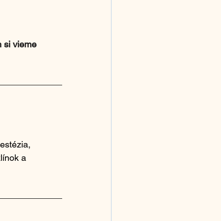
h si vieme 
estézia, 
línok a 